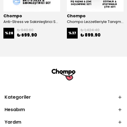
Chompo
Chompo
Anti-Stress ve Sakinleştirici Set 4'lü
Chompo Lezzetleriyle Tanışma Seti
₺ 940.60
₺ 1,424.40
%
26
%
37
₺ 699.90
₺ 899.90
Kategoriler
Hesabım
Yardım