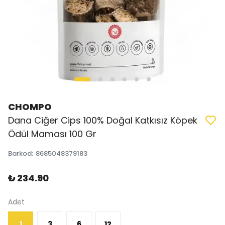
CHOMPO
Dana Ciğer Cips 100% Doğal Katkısız Köpek
Ödül Maması 100 Gr
Barkod
:
8685048379183
₺ 234.90
Adet
1
3
6
12