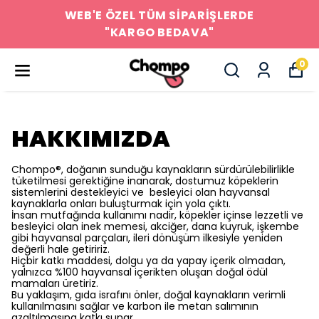
WEB'E ÖZEL TÜM SİPARİŞLERDE
"KARGO BEDAVA"
0
HAKKIMIZDA
Chompo®, doğanın sunduğu kaynakların sürdürülebilirlikle
tüketilmesi gerektiğine inanarak, dostumuz köpeklerin
sistemlerini destekleyici ve besleyici olan hayvansal
kaynaklarla onları buluşturmak için yola çıktı.
İnsan mutfağında kullanımı nadir, köpekler içinse lezzetli ve
besleyici olan inek memesi, akciğer, dana kuyruk, işkembe
gibi hayvansal parçaları, ileri dönüşüm ilkesiyle yeniden
değerli hale getiririz.
Hiçbir katkı maddesi, dolgu ya da yapay içerik olmadan,
yalnızca %100 hayvansal içerikten oluşan doğal ödül
mamaları üretiriz.
Bu yaklaşım, gıda israfını önler, doğal kaynakların verimli
kullanılmasını sağlar ve karbon ile metan salımının
azaltılmasına katkı sunar.