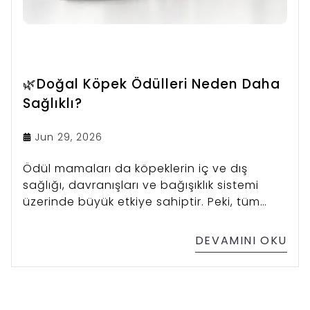
🌿Doğal Köpek Ödülleri Neden Daha
Sağlıklı?
Jun 29, 2026
Ödül mamaları da köpeklerin iç ve dış
sağlığı, davranışları ve bağışıklık sistemi
üzerinde büyük etkiye sahiptir. Peki, tüm
ödül mamaları aynı mı? Elbette hayır.
Aradaki farkı yaratan şey ise mamaların
DEVAMINI OKU
içerik listesi.Gelin, neden doğal köpek ödülü
tercih etmeniz gerektiğini birlikte
inceleyelim.