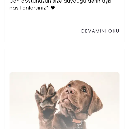
Can dostunuzun size duyduğu derin aşkı
nasıl anlarsınız? ❤️
DEVAMINI OKU