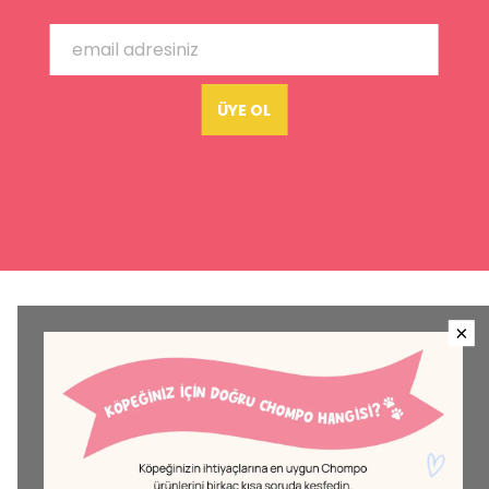
ÜYE OL
×