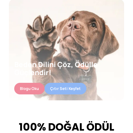
Beden Dilini Çöz, Ödülle
Güçlendir!
Blogu Oku
Çıtır Seti Keşfet
100% DOĞAL ÖDÜL