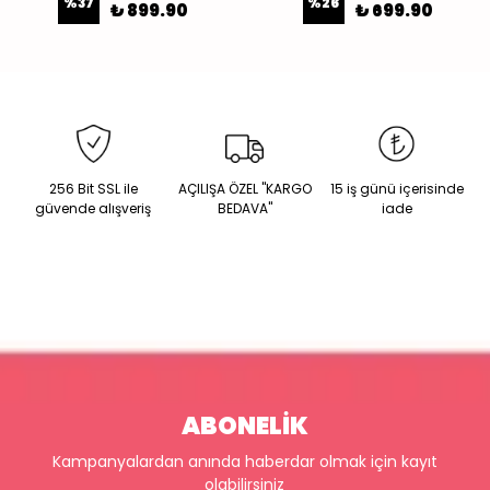
%
37
%
26
₺ 899.90
₺ 699.90
256 Bit SSL ile
AÇILIŞA ÖZEL "KARGO
15 iş günü içerisinde
güvende alışveriş
BEDAVA"
iade
ABONELİK
Kampanyalardan anında haberdar olmak için kayıt
olabilirsiniz