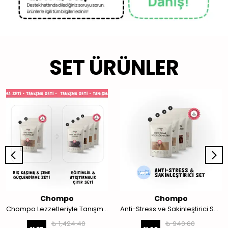
SET ÜRÜNLER
Chompo
Chompo
Chompo Lezzetleriyle Tanışma Seti
Anti-Stress ve Sakinleştirici Set 4'lü
₺ 1,424.40
₺ 940.60