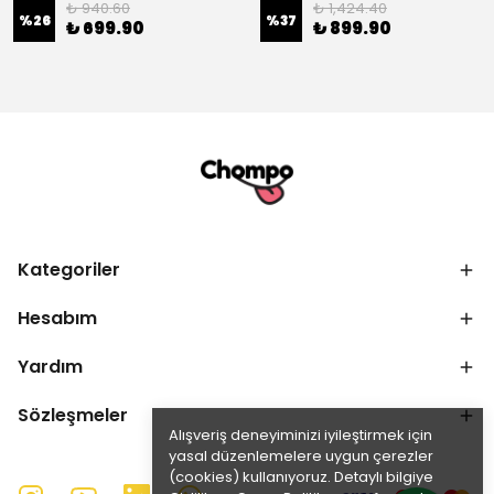
₺ 940.60
₺ 1,424.40
%
26
%
37
₺ 699.90
₺ 899.90
Kategoriler
Hesabım
Yardım
Sözleşmeler
Alışveriş deneyiminizi iyileştirmek için
yasal düzenlemelere uygun çerezler
(cookies) kullanıyoruz. Detaylı bilgiye