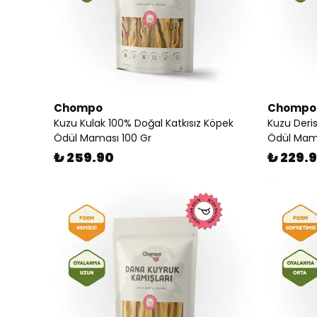
Chompo
Chompo
Kuzu Kulak 100% Doğal Katkısız Köpek
Kuzu Deris
Ödül Maması 100 Gr
Ödül Mama
₺ 259.90
₺ 229.