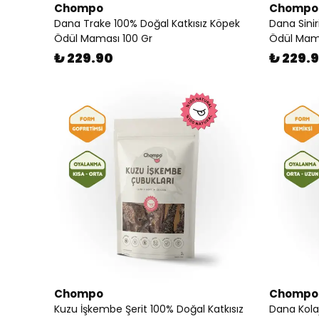
Chompo
Chompo
Dana Trake 100% Doğal Katkısız Köpek
Dana Sinir
Ödül Maması 100 Gr
Ödül Mama
₺ 229.90
₺ 229.
Chompo
Chompo
Kuzu İşkembe Şerit 100% Doğal Katkısız
Dana Kola