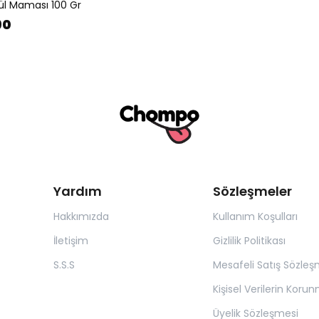
l Maması 100 Gr
90
Yardım
Sözleşmeler
Hakkımızda
Kullanım Koşulları
İletişim
Gizlilik Politikası
S.S.S
Mesafeli Satış Sözleş
Kişisel Verilerin Koru
Üyelik Sözleşmesi