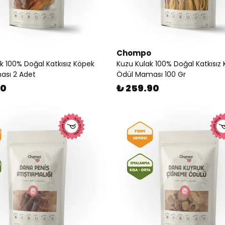
Chompo
k 100% Doğal Katkısız Köpek
Kuzu Kulak 100% Doğal Katkısız
ası 2 Adet
Ödül Maması 100 Gr
90
₺ 259.90