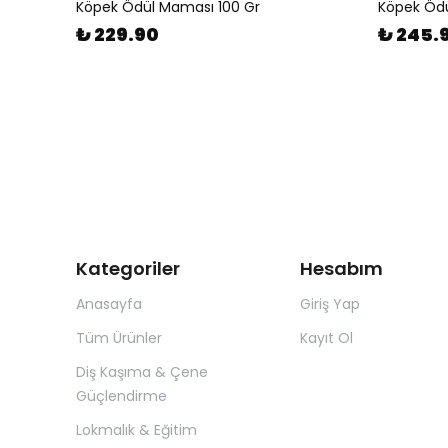
Köpek Ödül Maması 100 Gr
Köpek Ödü
₺ 229.90
₺ 245.
Kategoriler
Hesabım
Anasayfa
Giriş Yap
Tüm Ürünler
Kayıt Ol
Diş Kaşıma & Çene
Güçlendirme
Lokmalık & Eğitim