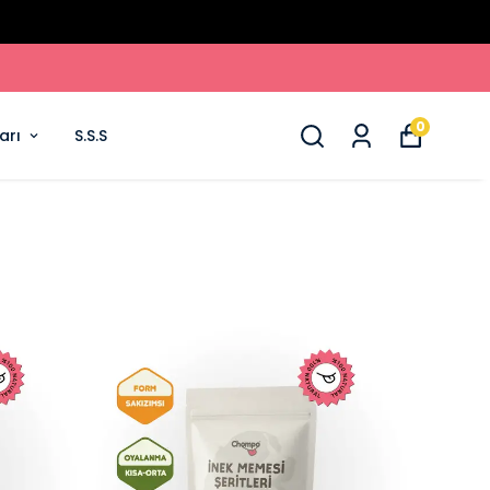
0
arı
S.S.S