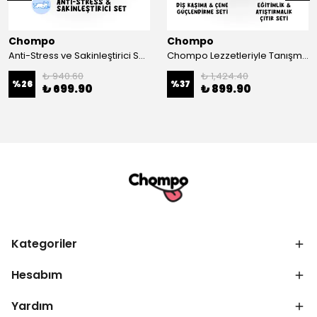
Chompo
Chompo
Anti-Stress ve Sakinleştirici Set 4'lü
Chompo Lezzetleriyle Tanışma Seti
₺ 940.60
₺ 1,424.40
%
26
%
37
₺ 699.90
₺ 899.90
Kategoriler
Hesabım
Yardım