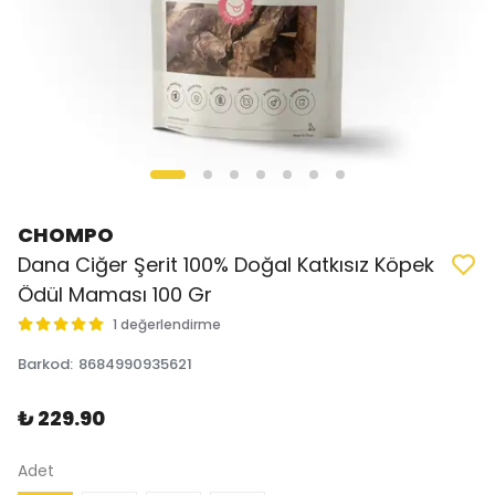
CHOMPO
Dana Ciğer Şerit 100% Doğal Katkısız Köpek
Ödül Maması 100 Gr
1 değerlendirme
Barkod
:
8684990935621
₺ 229.90
Adet