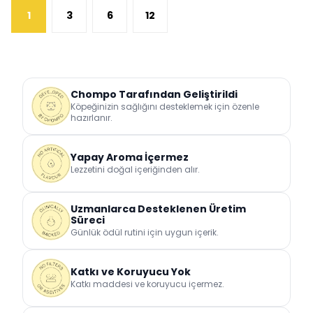
1
3
6
12
Chompo Tarafından Geliştirildi
Köpeğinizin sağlığını desteklemek için özenle
hazırlanır.
Yapay Aroma İçermez
Lezzetini doğal içeriğinden alır.
Uzmanlarca Desteklenen Üretim
Süreci
Günlük ödül rutini için uygun içerik.
Katkı ve Koruyucu Yok
Katkı maddesi ve koruyucu içermez.