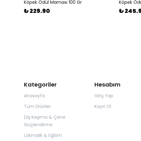
Köpek Ödül Maması 100 Gr
Köpek Ödü
₺ 229.90
₺ 245.
Kategoriler
Hesabım
Anasayfa
Giriş Yap
Tüm Ürünler
Kayıt Ol
Diş Kaşıma & Çene
Güçlendirme
Lokmalık & Eğitim