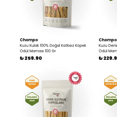
Chompo
Chompo
Kuzu Kulak 100% Doğal Katkısız Köpek
Kuzu Deris
Ödül Maması 100 Gr
Ödül Mama
₺ 259.90
₺ 229.