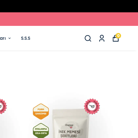
0
arı
S.S.S