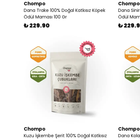
Chompo
Chompo
Dana Trake 100% Doğal Katkısız Köpek
Dana Sinir
Ödül Maması 100 Gr
Ödül Mama
₺ 229.90
₺ 229.
Chompo
Chompo
Kuzu İşkembe Şerit 100% Doğal Katkısız
Dana Kola