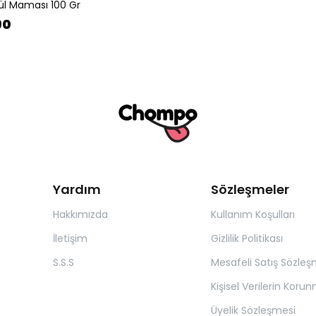
l Maması 100 Gr
90
Yardım
Sözleşmeler
Hakkımızda
Kullanım Koşulları
İletişim
Gizlilik Politikası
S.S.S
Mesafeli Satış Sözleş
Kişisel Verilerin Koru
Üyelik Sözleşmesi