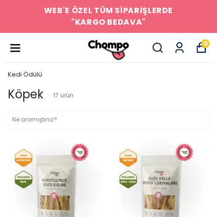
WEB'E ÖZEL TÜM SİPARİŞLERDE
"KARGO BEDAVA"
0
Kedi Ödülü
Köpek
17
ürün