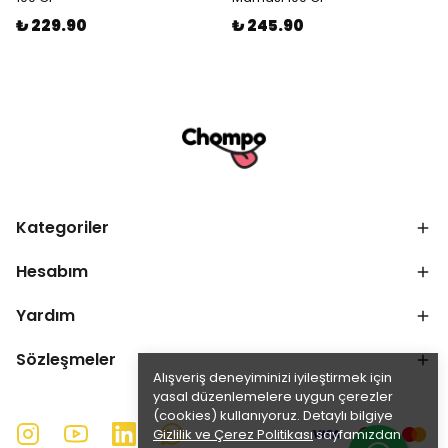
₺ 229.90
₺ 245.90
Kategoriler
Hesabım
Yardım
Sözleşmeler
Alışveriş deneyiminizi iyileştirmek için
yasal düzenlemelere uygun çerezler
(cookies) kullanıyoruz. Detaylı bilgiye
Gizlilik ve Çerez Politikası
sayfamızdan