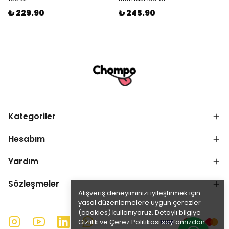
₺ 229.90
₺ 245.90
Kategoriler
Hesabım
Yardım
Sözleşmeler
Alışveriş deneyiminizi iyileştirmek için
yasal düzenlemelere uygun çerezler
(cookies) kullanıyoruz. Detaylı bilgiye
Gizlilik ve Çerez Politikası
sayfamızdan