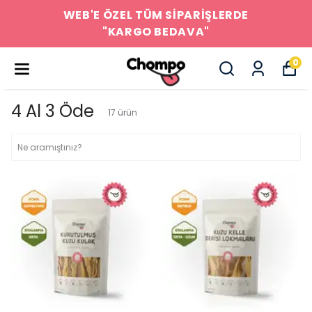
WEB'E ÖZEL TÜM SİPARİŞLERDE
"KARGO BEDAVA"
0
4 Al 3 Öde
17
ürün