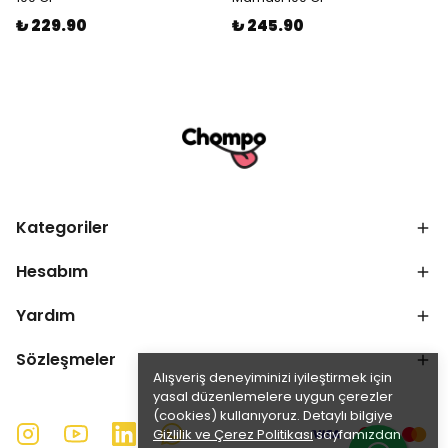
₺ 229.90
₺ 245.90
Kategoriler
Hesabım
Yardım
Sözleşmeler
Alışveriş deneyiminizi iyileştirmek için
yasal düzenlemelere uygun çerezler
(cookies) kullanıyoruz. Detaylı bilgiye
Gizlilik ve Çerez Politikası
sayfamızdan