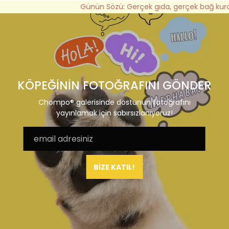
Günün Sözü: Gerçek gıda, gerçek bağ kurar
KÖPEĞİNİN FOTOĞRAFINI GÖNDER
Chompo® galerisinde dostunun fotoğrafını
yayınlamak için sabırsızlanıyoruz!
BİZE KATIL!