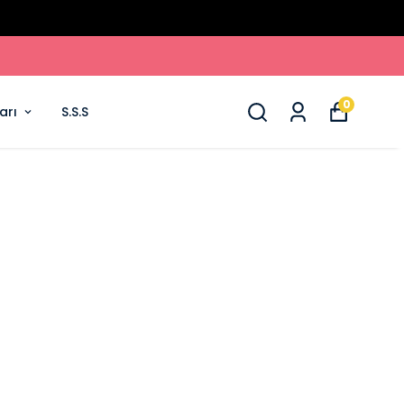
0
arı
S.S.S