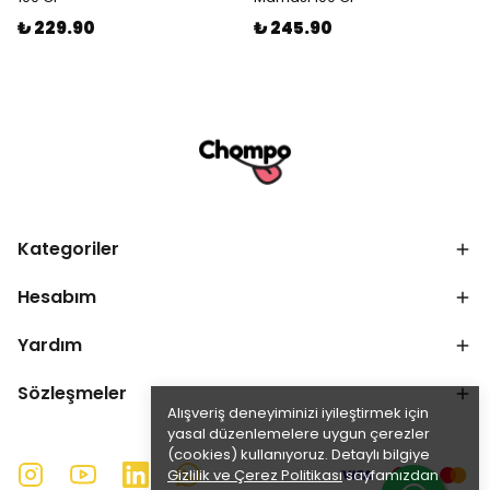
₺ 229.90
₺ 245.90
Kategoriler
Hesabım
Yardım
Sözleşmeler
Alışveriş deneyiminizi iyileştirmek için
yasal düzenlemelere uygun çerezler
(cookies) kullanıyoruz. Detaylı bilgiye
Gizlilik ve Çerez Politikası
sayfamızdan