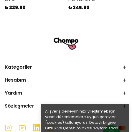
₺ 229.90
₺ 245.90
Kategoriler
Hesabım
Yardım
Sözleşmeler
Alışveriş deneyiminizi iyileştirmek için
yasal düzenlemelere uygun çerezler
(cookies) kullanıyoruz. Detaylı bilgiye
Gizlilik ve Çerez Politikası
sayfamızdan