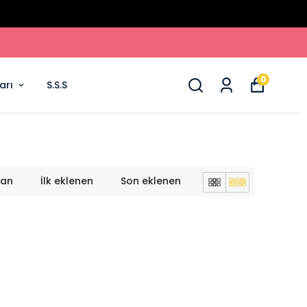
0
arı
S.S.S
lan
İlk eklenen
Son eklenen