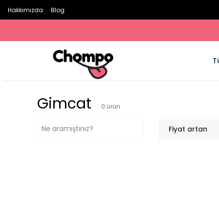
Hakkımızda
Blog
T
Gimcat
0
ürün
Fiyat artan